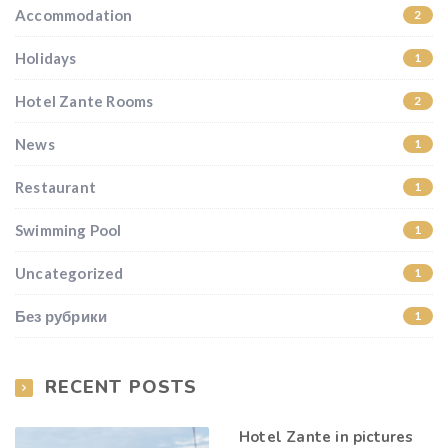
Accommodation
2
Holidays
1
Hotel Zante Rooms
2
News
1
Restaurant
1
Swimming Pool
1
Uncategorized
1
Без рубрики
1
RECENT POSTS
Hotel Zante in pictures